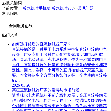
热搜关键词：
当前位置：
尊龙凯时手机版-尊龙凯时app
>>
常见问题
常见问题
全国服务热线
热门文章
如何选择优质的直流接触器厂家？
直流接触器是一种用于电力系统中控制直流电流的电气
设备，广泛应用于各种自动化控制领域，如电动机驱
动、直流电源系统、充电设备等。作为一种重要的电气
元件，直流接触器的质量直接影响到设备的安全性和稳
定性。因此，选择一个可靠的直流接触器厂家至关重
要。本文将从多个方面分析如何选择一个优质的直流接
触…
2026-01-26
高压直流接触器厂家的发展与市场前景
随着现代电力系统的不断升级和发展，高压直流接触器
作为关键的电气元件之一，在工业、交通以及能源等多
个领域中扮演着越来越重要的角色。作为高压直流电路
中的重要开关装置，它能够高效、安全地切断和连接电