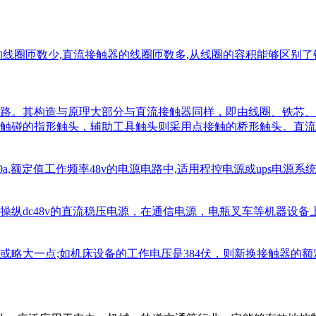
圈匝数少,直流接触器的线圈匝数多,从线圈的容积能够区别了针对主
整流电路。其构造与原理大部分与直流接触器同样，即由线圈、铁
触碰的指形触头，辅助工具触头则采用点接触的桥形触头。直
a,额定值工作频率48v的电源电路中,适用程控电源或ups电源系
纵dc48v的直流稳压电源，在通信电源，电瓶叉车等机器设备上
大一点;如机床设备的工作电压是384伏，则新换接触器的额定电流