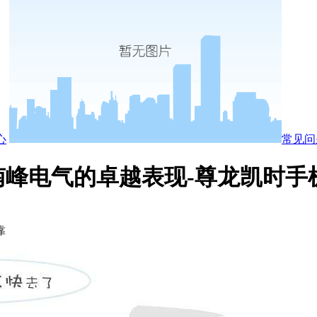
心
常见问
峰电气的卓越表现-尊龙凯时手
靠