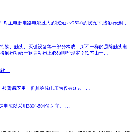
电源电路电流过大的状况(ie>250a)的状况下,接触器选用
芯、衔铁、触头、灭弧设备等一部分构成。所不一样的是除触头电
流接触器功效于软启动器上必须哪些规定？铁芯由一…
统软…
被普遍应用，但其绝缘电压为仅有60v。 …
以采用380^-504伏为宜。 …