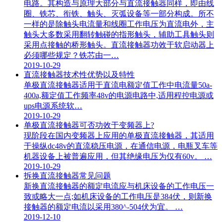
电路。其构造与原理大部分与直流接触器同样，即由线
圈、铁芯、衔铁、触头、灭弧设备等一部分构成。所不
一样的是除触头电流量和线圈工作电压为直流电外，主
触头大多数采用翻转触碰的指形触头，辅助工具触头则
采用点接触的桥形触头。直流接触器功效于软启动器上
必须哪些规定？铁芯由一…
2019-10-29
直流接触器技术性优势以及特性
单极直流接触器适用于直流电额定值工作中电流量50a-
400a,额定值工作频率48v的电源电路中,适用程控电源或
ups电源系统软…
2019-10-29
单极直流接触器可否功效于变频器上?
现阶段在国内变频器上应用的单极直流接触器，其适用
于操纵dc48v的直流稳压电源，在通信电源，电瓶叉车等
机器设备上被普遍应用，但其绝缘电压为仅有60v。 …
2019-10-29
拆换直流接触器常见问题
新换直流接触器的额定电流应与机床设备的工作电压一
致或略大一点;如机床设备的工作电压是384伏，则新换
接触器的额定电流以采用380^-504伏为宜。 …
2019-12-10