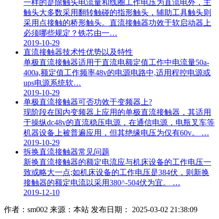
一样的是除触头电流量和线圈工作电压为直流电外，主
触头大多数采用翻转触碰的指形触头，辅助工具触头则
采用点接触的桥形触头。直流接触器功效于软启动器上
必须哪些规定？铁芯由一…
2019-10-29
直流接触器技术性优势以及特性
单极直流接触器适用于直流电额定值工作中电流量50a-
400a,额定值工作频率48v的电源电路中,适用程控电源或
ups电源系统软…
2019-10-29
单极直流接触器可否功效于变频器上?
现阶段在国内变频器上应用的单极直流接触器，其适用
于操纵dc48v的直流稳压电源，在通信电源，电瓶叉车等
机器设备上被普遍应用，但其绝缘电压为仅有60v。 …
2019-10-29
拆换直流接触器常见问题
新换直流接触器的额定电流应与机床设备的工作电压一
致或略大一点;如机床设备的工作电压是384伏，则新换
接触器的额定电流以采用380^-504伏为宜。 …
2019-12-10
作者：sm002
来源：本站
发布日期： 2025-03-02 21:38:09