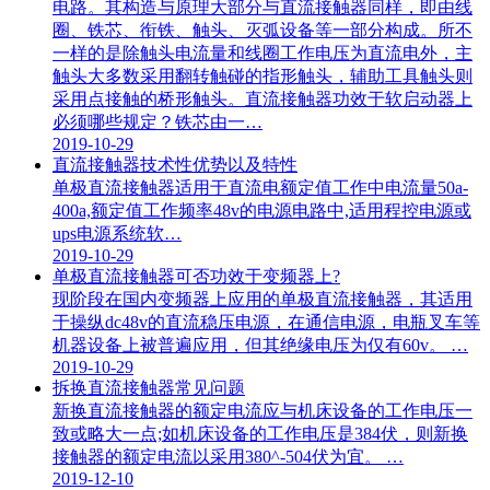
电路。其构造与原理大部分与直流接触器同样，即由线
圈、铁芯、衔铁、触头、灭弧设备等一部分构成。所不
一样的是除触头电流量和线圈工作电压为直流电外，主
触头大多数采用翻转触碰的指形触头，辅助工具触头则
采用点接触的桥形触头。直流接触器功效于软启动器上
必须哪些规定？铁芯由一…
2019-10-29
直流接触器技术性优势以及特性
单极直流接触器适用于直流电额定值工作中电流量50a-
400a,额定值工作频率48v的电源电路中,适用程控电源或
ups电源系统软…
2019-10-29
单极直流接触器可否功效于变频器上?
现阶段在国内变频器上应用的单极直流接触器，其适用
于操纵dc48v的直流稳压电源，在通信电源，电瓶叉车等
机器设备上被普遍应用，但其绝缘电压为仅有60v。 …
2019-10-29
拆换直流接触器常见问题
新换直流接触器的额定电流应与机床设备的工作电压一
致或略大一点;如机床设备的工作电压是384伏，则新换
接触器的额定电流以采用380^-504伏为宜。 …
2019-12-10