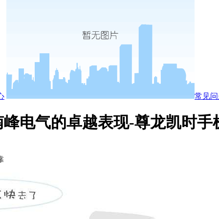
心
常见问
峰电气的卓越表现-尊龙凯时手
靠