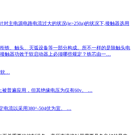
电源电路电流过大的状况(ie>250a)的状况下,接触器选用
芯、衔铁、触头、灭弧设备等一部分构成。所不一样的是除触头电
流接触器功效于软启动器上必须哪些规定？铁芯由一…
统软…
被普遍应用，但其绝缘电压为仅有60v。 …
以采用380^-504伏为宜。 …