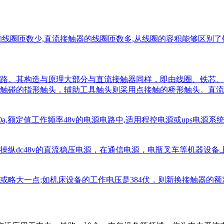
圈匝数少,直流接触器的线圈匝数多,从线圈的容积能够区别了针对主
整流电路。其构造与原理大部分与直流接触器同样，即由线圈、铁
触碰的指形触头，辅助工具触头则采用点接触的桥形触头。直
a,额定值工作频率48v的电源电路中,适用程控电源或ups电源系
纵dc48v的直流稳压电源，在通信电源，电瓶叉车等机器设备上
大一点;如机床设备的工作电压是384伏，则新换接触器的额定电流