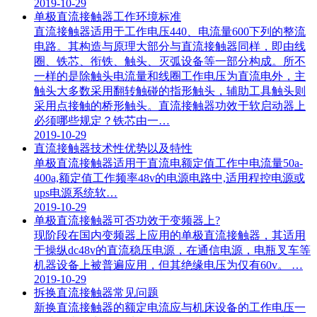
2019-10-29
单极直流接触器工作环境标准
直流接触器适用于工作电压440、电流量600下列的整流
电路。其构造与原理大部分与直流接触器同样，即由线
圈、铁芯、衔铁、触头、灭弧设备等一部分构成。所不
一样的是除触头电流量和线圈工作电压为直流电外，主
触头大多数采用翻转触碰的指形触头，辅助工具触头则
采用点接触的桥形触头。直流接触器功效于软启动器上
必须哪些规定？铁芯由一…
2019-10-29
直流接触器技术性优势以及特性
单极直流接触器适用于直流电额定值工作中电流量50a-
400a,额定值工作频率48v的电源电路中,适用程控电源或
ups电源系统软…
2019-10-29
单极直流接触器可否功效于变频器上?
现阶段在国内变频器上应用的单极直流接触器，其适用
于操纵dc48v的直流稳压电源，在通信电源，电瓶叉车等
机器设备上被普遍应用，但其绝缘电压为仅有60v。 …
2019-10-29
拆换直流接触器常见问题
新换直流接触器的额定电流应与机床设备的工作电压一