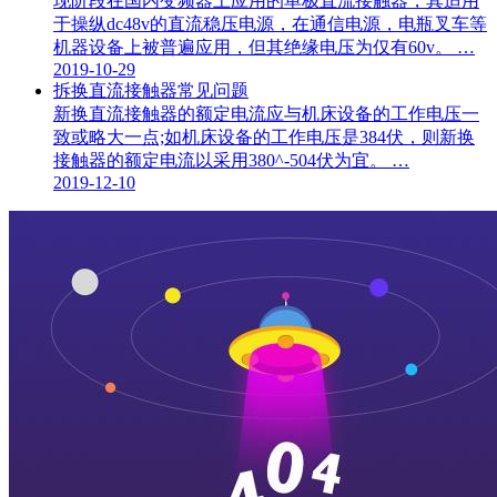
现阶段在国内变频器上应用的单极直流接触器，其适用
于操纵dc48v的直流稳压电源，在通信电源，电瓶叉车等
机器设备上被普遍应用，但其绝缘电压为仅有60v。 …
2019-10-29
拆换直流接触器常见问题
新换直流接触器的额定电流应与机床设备的工作电压一
致或略大一点;如机床设备的工作电压是384伏，则新换
接触器的额定电流以采用380^-504伏为宜。 …
2019-12-10