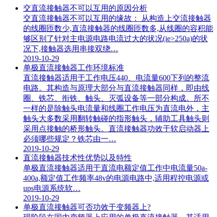
交直流接触器不可以互用的原因分析
交直流接触器不可以互用的缘故： 从构造上交流接触器
的线圈匝数少,直流接触器的线圈匝数多,从线圈的容积能
够区别了针对主电源电路电流过大的状况(ie>250a)的状
况下,接触器选用串接双绕…
2019-10-29
单极直流接触器工作环境标准
直流接触器适用于工作电压440、电流量600下列的整流
电路。其构造与原理大部分与直流接触器同样，即由线
圈、铁芯、衔铁、触头、灭弧设备等一部分构成。所不
一样的是除触头电流量和线圈工作电压为直流电外，主
触头大多数采用翻转触碰的指形触头，辅助工具触头则
采用点接触的桥形触头。直流接触器功效于软启动器上
必须哪些规定？铁芯由一…
2019-10-29
直流接触器技术性优势以及特性
单极直流接触器适用于直流电额定值工作中电流量50a-
400a,额定值工作频率48v的电源电路中,适用程控电源或
ups电源系统软…
2019-10-29
单极直流接触器可否功效于变频器上?